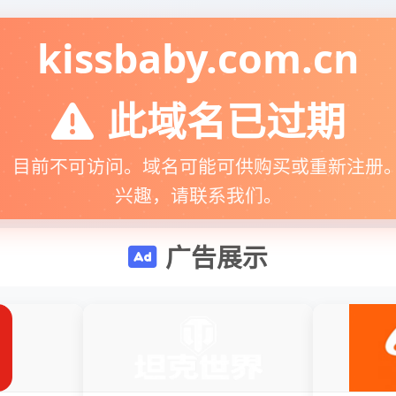
kissbaby.com.cn
此域名已过期
，目前不可访问。域名可能可供购买或重新注册
兴趣，请联系我们。
广告展示