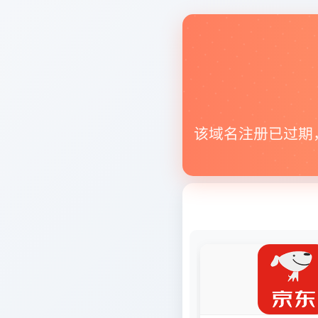
该域名注册已过期