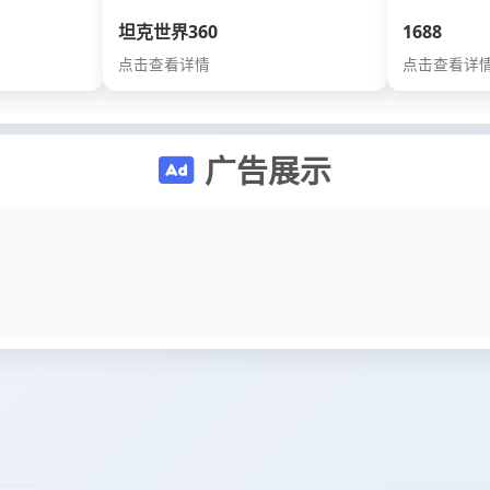
坦克世界360
1688
点击查看详情
点击查看详
广告展示