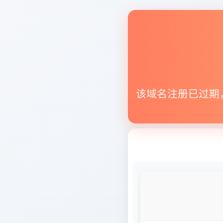
该域名注册已过期