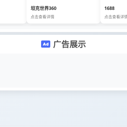
坦克世界360
1688
点击查看详情
点击查看详
广告展示