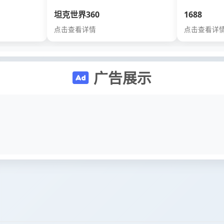
坦克世界360
1688
点击查看详情
点击查看详
广告展示