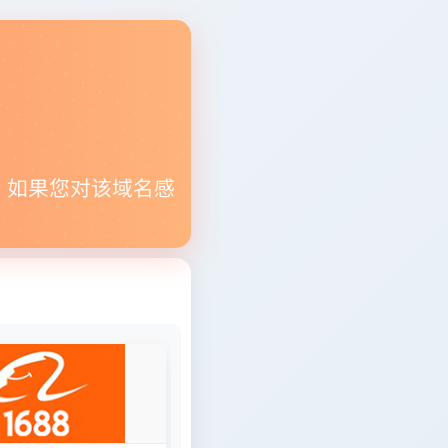
。如果您对该域名感